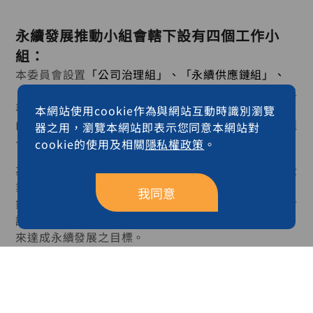
永續發展推動小組會轄下設有四個工作小
組：
本委員會設置
「公司治理組」、「永續供應鏈組」、
「環境永續組」、「社會與企業關懷組」
等永續發展之
專 (兼) 職單位，並設罝專案委員召集人（總經理），
本網站使用cookie作為與網站互動時識別瀏覽
由專案委員召集人指定專案負責人及各工作推行小組組
器之用，瀏覽本網站即表示您同意本網站對
長，由專案負責人負責整合各工作推行。
cookie的使用及相關
隱私權政策
。
為落實企業永續發展策略，各小組依據權責功能訂有企
業永續推動指標，永續發展委員會每年定期召開會議，
我同意
針對各項企業永續推動指標檢討前期執行成效，以及討
論下階段工作目標與計劃，藉由持續不斷的精進改善，
來達成永續發展之目標。