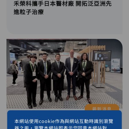
禾榮科攜手日本醫材廠 開拓泛亞洲先
進粒子治療
最新消息
本網站使用cookie作為與網站互動時識別瀏覽
2026-06-12
器之用，瀏覽本網站即表示您同意本網站對