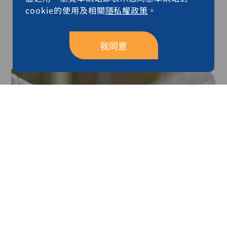
禾榮科攜手西門子醫療與國際夥伴挺
cookie的使用及相關
隱私權政策
。
進全球精準治療新前線
我同意
最新消息
2026-06-04