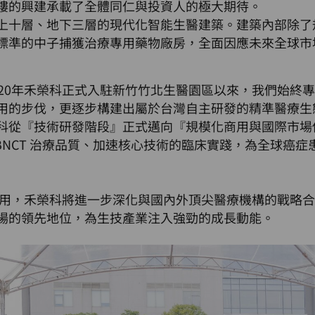
樓的興建承載了全體同仁與投資人的極大期待。
上十層、地下三層的現代化智能生醫建築。建築內部除了
標準的中子捕獲治療專用藥物廠房，全面因應未來全球市
020年禾榮科正式入駐新竹竹北生醫園區以來，我們始終
用的步伐，更逐步構建出屬於台灣自主研發的精準醫療生
科從『技術研發階段』正式邁向『規模化商用與國際市場
-BNCT 治療品質、加速核心技術的臨床實踐，為全球癌
成啟用，禾榮科將進一步深化與國內外頂尖醫療機構的戰略
場的領先地位，為生技產業注入強勁的成長動能。