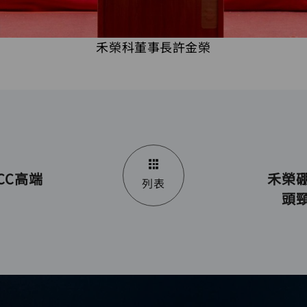
禾榮科董事長許金榮
CC高端
禾榮
列表
頭