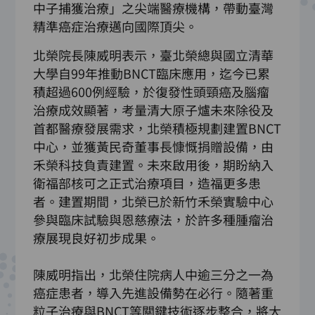
中子捕獲治療」之尖端醫療機構，帶動臺灣
精準癌症治療邁向國際頂尖。
北榮院長陳威明表示，臺北榮總與國立清華
大學自99年推動BNCT臨床應用，迄今已累
積超過600例經驗，於復發性頭頸癌及腦瘤
治療成效顯著，考量清大原子爐未來除役及
首都醫療發展需求，北榮積極規劃建置BNCT
中心，並獲黃民奇董事長慷慨捐贈設備，由
禾榮科技負責建置。未來啟用後，期盼納入
衛福部核可之正式治療項目，造福更多患
者。建置期間，北榮已於新竹禾榮實驗中心
參與臨床試驗與恩慈療法，於許多種腫瘤治
療展現良好初步成果。
陳威明指出，北榮住院病人中逾三分之一為
癌症患者，導入先進設備勢在必行。隨著重
粒子治療與BNCT等關鍵技術逐步整合，將大